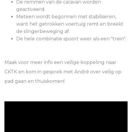
De remmen van de caravan worden
geactiveerd.
Meteen wordt begonnen met stabiliseren,
want het getrokken voertuig remt en breekt
de slingerbeweging af.
De hele combinatie spoort weer als een "trein".
Maak voor meer info een veilige koppeling naar
CKTK en kom in gesprek met André over veilig op
pad gaan en thuiskomen!