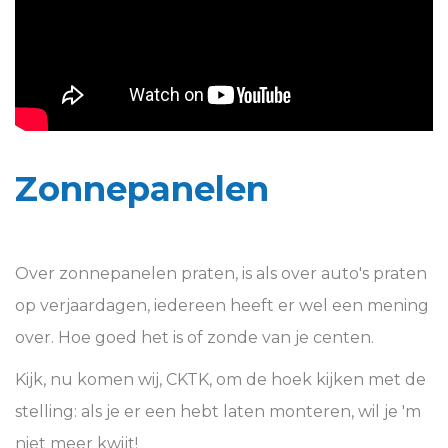
Zonnepanelen
Over zonnepanelen praten, is als over auto's praten
op verjaardagen, iedereen heeft er wel een mening
over. Hoe goed het is of zonde van je centen.
Kijk, nu komen wij, CKTK, om de hoek kijken met de
stelling: als je er een hebt laten monteren, wil je 'm
niet meer kwijt!