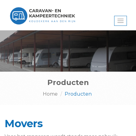
Toggl
naviga
Producten
Home
Producten
Movers